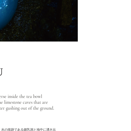
U
erse inside the tea bowl
e limestone caves that are
er gushing out of the ground.
水の痕跡である鍾乳洞と地中に湧き出