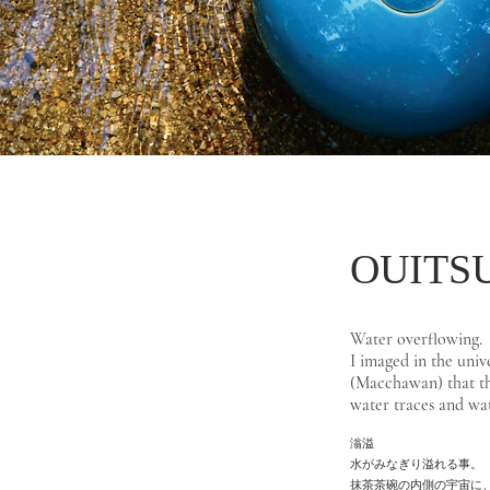
OUITS
Water overflowing.
I imaged in the univ
(Macchawan) that th
water traces and wat
滃溢
水がみなぎり溢れる事。
抹茶茶碗の内側の宇宙に、