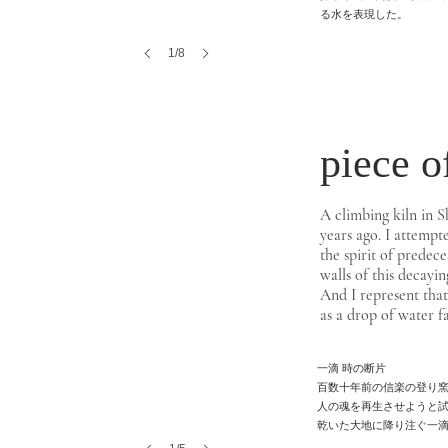
る水を表現した。
1/8
piece o
A climbing kiln in 
years ago. I attempt
the spirit of predece
walls of this decayin
And I represent that
as a drop of water f
一滴 時の断片
百数十年前の信楽の登り窯
人の魂を再生させようと試
乾いた大地に降り注ぐ一