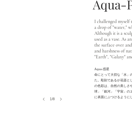
Aqua-P
I challenged myself 
a drop of "water," wh
Although it is a scul
used as a vase. As an 
the surface over and
and harshness of natu
"Earth", "Galaxy" an
Aqua-惑星
命にとって大切な「水」
た。彫刻であるが花器と
の色彩は、自然の美しさ
球」「銀河」「宇宙」の
に表面にぶつけるように
1/8