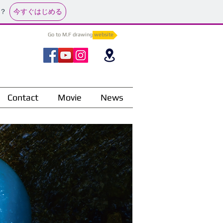
今すぐはじめる
？
Go to M.F drawing website
Contact
Movie
News