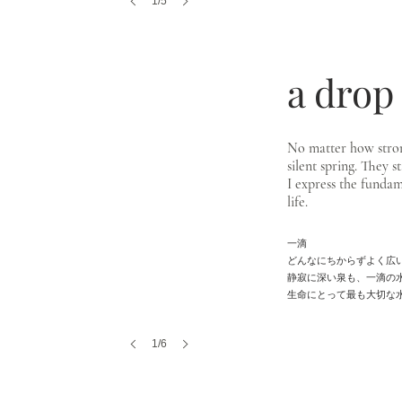
1/5
a drop
No matter how stron
silent spring. They s
I express the funda
life.
一滴
どんなにちからずよく広
静寂に深い泉も、一滴の
​生命にとって最も大切な
1/6