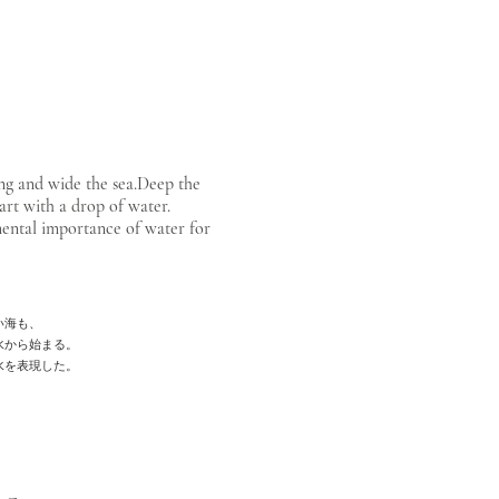
g and wide the sea.Deep the
tart with a drop of water.
mental importance of water for
い海も、
水から始まる。
水を表現した。